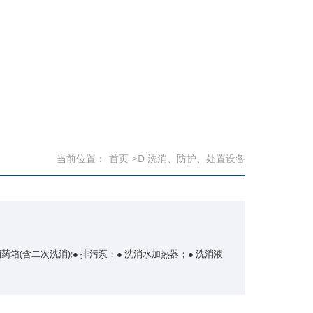
当前位置：
首页
>D 洗消、防护、处置设备
药箱(含二次洗消);● 排污泵；● 洗消水加热器；● 洗消液