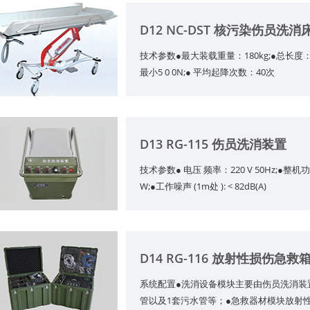
D12 NC-DST 核污染伤员洗消
技术参数●最大装载重量：180kg;●总长度：20
最小5 0 0N;● 平均起降次数：40次
D13 RG-115 伤员洗消装置
技术参数● 电压 频率：220 V 50Hz;●整机
W;●工作噪声 (1m处 ): < 82dB(A)
D14 RG-116 放射性损伤急救
系统配置●洗消设备模块主要由伤员洗消装
管以及1套污水管等；●急救器材模块放射