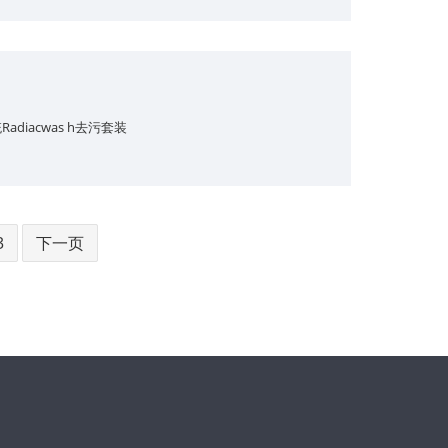
diacwas h去污套装
3
下一页