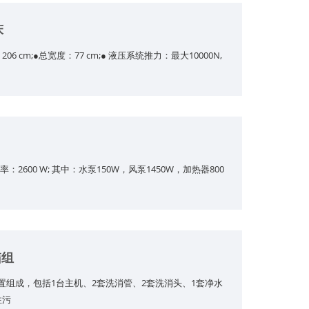
床
6 cm;●总宽度：77 cm;● 液压系统推力：最大10000N,
功率：2600 W; 其中：水泵150W，风泵1450W，加热器800
箱组
置组成，包括1台主机、2套洗消管、2套洗消头、1套净水
性污